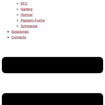
EFC
Harting
Hohner
Pepperl+Fuchs
Schmersal
Soluciones
Contacto