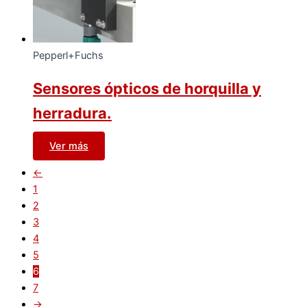
Pepperl+Fuchs
Sensores ópticos de horquilla y
herradura.
Ver más
←
1
2
3
4
5
6
7
→